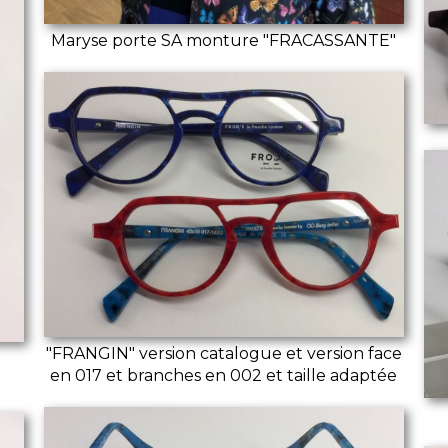
Maryse porte SA monture "FRACASSANTE"
"FRANGIN" version catalogue et version face
en 017 et branches en 002 et taille adaptée